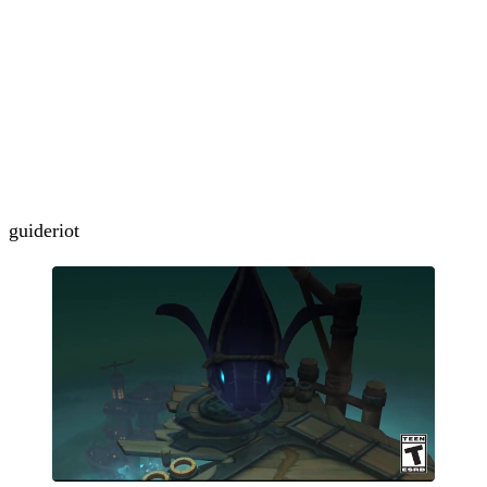
guide
riot