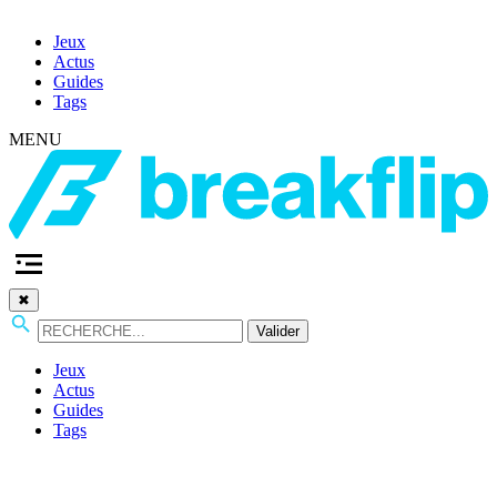
Jeux
Actus
Guides
Tags
MENU
✖
Valider
Jeux
Actus
Guides
Tags