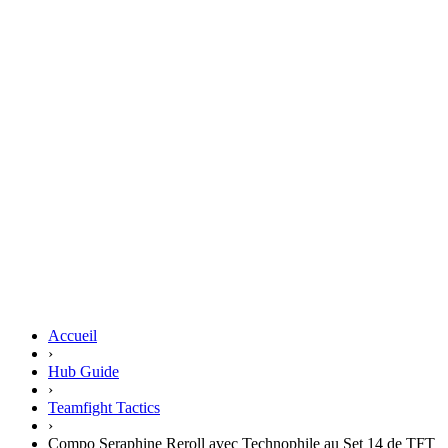
Accueil
›
Hub Guide
›
Teamfight Tactics
›
Compo Seraphine Reroll avec Technophile au Set 14 de TFT