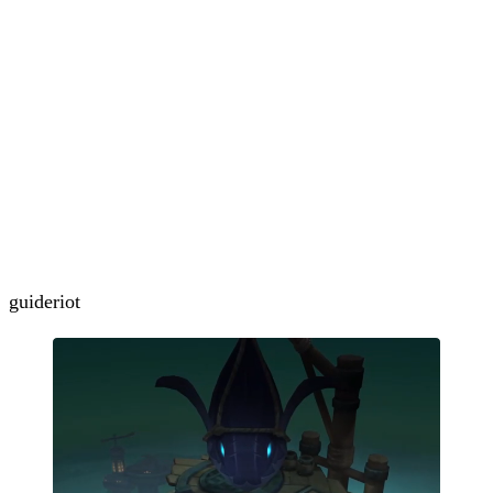
guide
riot