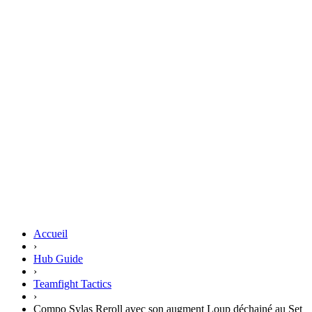
Accueil
›
Hub Guide
›
Teamfight Tactics
›
Compo Sylas Reroll avec son augment Loup déchainé au Set