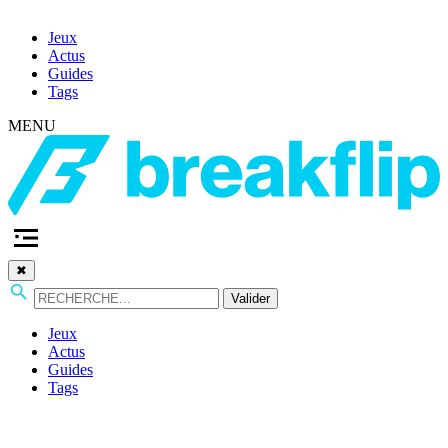
Jeux
Actus
Guides
Tags
MENU
✖
Valider
Jeux
Actus
Guides
Tags