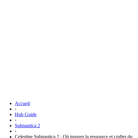
Accueil
›
Hub Guide
›
Subnautica 2
›
Celestine Subnautica 2 : Où trouver la ressource et crafter du